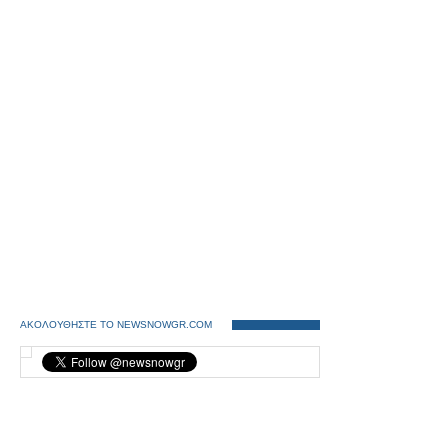
ΑΚΟΛΟΥΘΗΣΤΕ ΤΟ NEWSNOWGR.COM