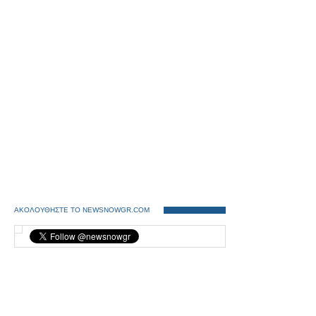
ΑΚΟΛΟΥΘΗΣΤΕ ΤΟ NEWSNOWGR.COM