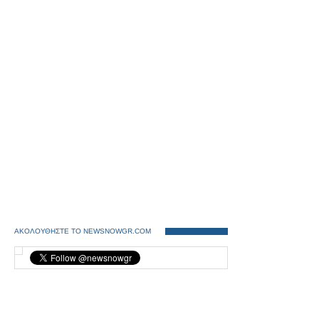
ΑΚΟΛΟΥΘΗΣΤΕ ΤΟ NEWSNOWGR.COM