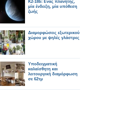
K2-18b: Ενας πλανήτης,
μία ένδειξη, μία υπόθεση
ζωής
Διαμορφώσεις εξωτερικού
χώρου με ψηλές γλάστρες
Υποδειγματική
καλαίσθητη και
λειτουργική διαμόρφωση
σε 62τμ