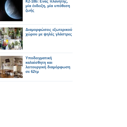
K2-18b: Ενας πλανήτης,
μία ένδειξη, μία υπόθεση
ζωής
Διαμορφώσεις εξωτερικού
χώρου με ψηλές γλάστρες
Υποδειγματική
καλαίσθητη και
λειτουργική διαμόρφωση
σε 62τμ