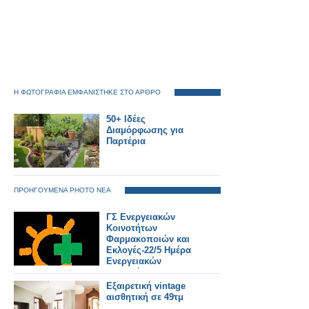
Η ΦΩΤΟΓΡΑΦΙΑ ΕΜΦΑΝΙΣΤΗΚΕ ΣΤΟ ΑΡΘΡΟ
50+ Ιδέες
Διαμόρφωσης για
Παρτέρια
ΠΡΟΗΓΟΥΜΕΝΑ PHOTO ΝΕΑ
ΓΣ Ενεργειακών
Κοινοτήτων
Φαρμακοποιών και
Εκλογές-22/5 Ημέρα
Ενεργειακών
Κοινοτήτων στην
Ευρώπη
Εξαιρετική vintage
αισθητική σε 49τμ