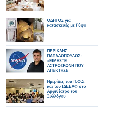
ΟΔΗΓΟΣ για
κατασκευές με Γύψο
ΠΕΡΙΚΛΗΣ
ΠΑΠΑΔΟΠΟΥΛΟΣ:
«ΕΙΜΑΣΤΕ
ΑΣΤΡΟΣΚΟΝΗ ΠΟΥ
ΑΠΕΚΤΗΣΕ
ΣΥΝΕΙΔΗΣΗ» – Ο
ΗΓΕΤΗΣ ΤΗΣ NASA
Ημερίδες του Π.Φ.Σ.
ΠΙΣΩ ΑΠΟ ΤΟ Artemis
και του ΙΔΕΕΑΦ στο
II
Αμφιθέατρο του
Συλλόγου