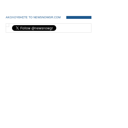
ΑΚΟΛΟΥΘΗΣΤΕ ΤΟ NEWSNOWGR.COM