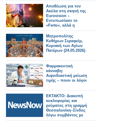
ΣΥΝΕΙΔΗΣΗ» – Ο
ΗΓΕΤΗΣ ΤΗΣ NASA
Αποθέωση για τον
ΠΙΣΩ ΑΠΟ ΤΟ Artemis
Ακύλα στη σκηνή της
II
Eurovision –
Εντυπωσίασε το
«Ferto», αλλά η
σκηνοθεσία άφησε
ερωτήματα - Δείτε την
Μητροπολίτης
εμφάνιση σε Video
Κυθήρων Σεραφείμ,
Κυριακή των Αγίων
Πατέρων (24.05.2026)
Φαρμακευτική
κάνναβη:
Αιφνιδιαστική μείωση
τιμής – ποιοι οι λόγοι
ΕΚΤΑΚΤΟ: Διακοπή
κυκλοφορίας και
ρεύματος στη γραμμή
Θεσσαλονίκη–Σίνδος
λόγω συμβάντος με
άτομο.