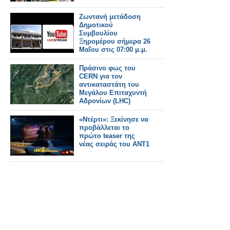
Ζωντανή μετάδοση
Δημοτικού
Συμβουλίου
Ξηρομέρου σήμερα 26
Μαΐου στις 07:00 μ.μ.
Τεχνικό Πρόγραμμα
και δημοτικά τέλη
Πράσινο φως του
στην ημερήσια
CERN για τον
διάταξη.
αντικαταστάτη του
Μεγάλου Επιταχυντή
Αδρονίων (LHC)
«Ντέρτι»: Ξεκίνησε να
προβάλλεται το
πρώτο teaser της
νέας σειράς του ΑΝΤ1