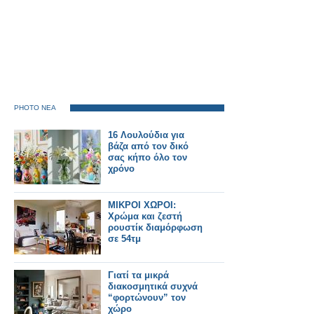
PHOTO ΝΕΑ
16 Λουλούδια για
βάζα από τον δικό
σας κήπο όλο τον
χρόνο
ΜΙΚΡΟΙ ΧΩΡΟΙ:
Χρώμα και ζεστή
ρουστίκ διαμόρφωση
σε 54τμ
Γιατί τα μικρά
διακοσμητικά συχνά
“φορτώνουν” τον
χώρο