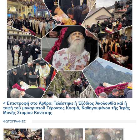
< Επιστροφή στο Άρθρο: Τελέστηκε ἡ Ἐξόδιος Ἀκολουθία καὶ ἡ
ταφὴ τοῦ μακαριστοῦ Γέροντος Κοσμᾶ, Καθηγουμένου τῆς Ἱερᾶς
Μονῆς Στομίου Κονίτσης
ΦΩΤΟΓΡΑΦΙΕΣ