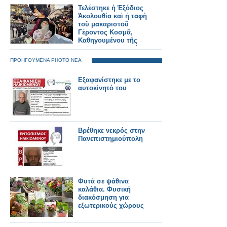
Τελέστηκε ἡ Ἐξόδιος
Ἀκολουθία καὶ ἡ ταφὴ
τοῦ μακαριστοῦ
Γέροντος Κοσμᾶ,
Καθηγουμένου τῆς
Ἱερᾶς Μονῆς Στομίου
Κονίτσης
ΠΡΟΗΓΟΥΜΕΝΑ PHOTO ΝΕΑ
Εξαφανίστηκε με το
αυτοκίνητό του
Βρέθηκε νεκρός στην
Πανεπιστημιούπολη
Φυτά σε ψάθινα
καλάθια. Φυσική
διακόσμηση για
εξωτερικούς χώρους