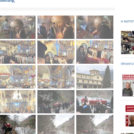
Κονίτσης
Η ΦΩΤΟΓ
ΠΡΟΗΓΟ