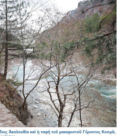
διος Ἀκολουθία καὶ ἡ ταφὴ τοῦ μακαριστοῦ Γέροντος Κοσμᾶ,