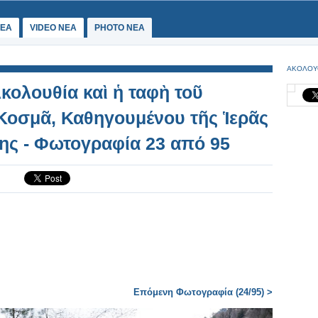
ΕΑ
VIDEO NEA
PHOTO NEA
ΑΚΟΛΟΥ
κολουθία καὶ ἡ ταφὴ τοῦ
Κοσμᾶ, Καθηγουμένου τῆς Ἱερᾶς
ης - Φωτογραφία 23 από 95
Επόμενη Φωτογραφία (24/95) >