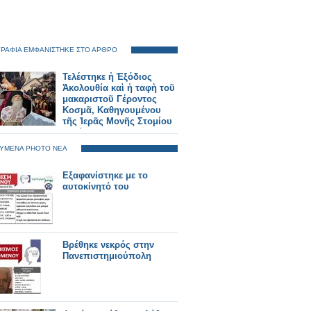
ΡΑΦΙΑ ΕΜΦΑΝΙΣΤΗΚΕ ΣΤΟ ΑΡΘΡΟ
Τελέστηκε ἡ Ἐξόδιος
Ἀκολουθία καὶ ἡ ταφὴ τοῦ
μακαριστοῦ Γέροντος
Κοσμᾶ, Καθηγουμένου
τῆς Ἱερᾶς Μονῆς Στομίου
Κονίτσης
ΥΜΕΝΑ PHOTO ΝΕΑ
Εξαφανίστηκε με το
αυτοκίνητό του
Βρέθηκε νεκρός στην
Πανεπιστημιούπολη