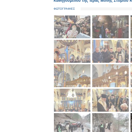
Καθηγουμένου τῆς Ἱερᾶς Μονῆς Στομίου 
ΦΩΤΟΓΡΑΦΙΕΣ