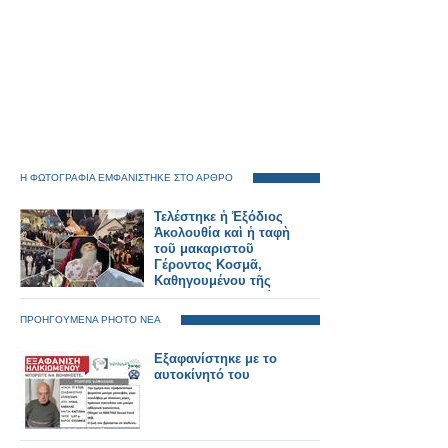
Η ΦΩΤΟΓΡΑΦΙΑ ΕΜΦΑΝΙΣΤΗΚΕ ΣΤΟ ΑΡΘΡΟ
Τελέστηκε ἡ Ἐξόδιος
Ἀκολουθία καὶ ἡ ταφὴ
τοῦ μακαριστοῦ
Γέροντος Κοσμᾶ,
Καθηγουμένου τῆς
Ἱερᾶς Μονῆς Στομίου
Κονίτσης
ΠΡΟΗΓΟΥΜΕΝΑ PHOTO ΝΕΑ
Εξαφανίστηκε με το
αυτοκίνητό του