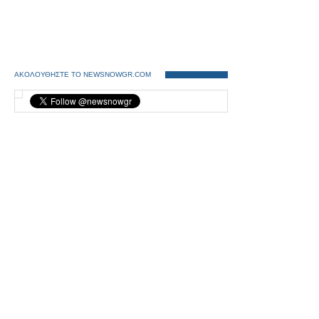
ΑΚΟΛΟΥΘΗΣΤΕ ΤΟ NEWSNOWGR.COM