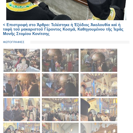
< Επιστροφή στο Άρθρο: Τελέστηκε ἡ Ἐξόδιος Ἀκολουθία καὶ ἡ
ταφὴ τοῦ μακαριστοῦ Γέροντος Κοσμᾶ, Καθηγουμένου τῆς Ἱερᾶς
Μονῆς Στομίου Κονίτσης
ΦΩΤΟΓΡΑΦΙΕΣ