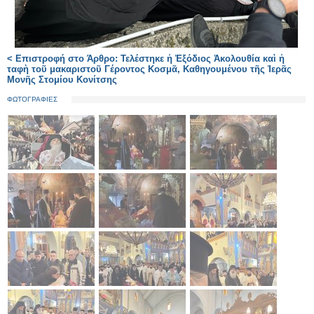
< Επιστροφή στο Άρθρο: Τελέστηκε ἡ Ἐξόδιος Ἀκολουθία καὶ ἡ
ταφὴ τοῦ μακαριστοῦ Γέροντος Κοσμᾶ, Καθηγουμένου τῆς Ἱερᾶς
Μονῆς Στομίου Κονίτσης
ΦΩΤΟΓΡΑΦΙΕΣ