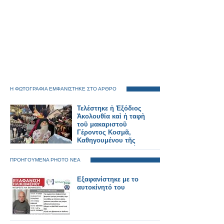
Η ΦΩΤΟΓΡΑΦΙΑ ΕΜΦΑΝΙΣΤΗΚΕ ΣΤΟ ΑΡΘΡΟ
Τελέστηκε ἡ Ἐξόδιος
Ἀκολουθία καὶ ἡ ταφὴ
τοῦ μακαριστοῦ
Γέροντος Κοσμᾶ,
Καθηγουμένου τῆς
Ἱερᾶς Μονῆς Στομίου
Κονίτσης
ΠΡΟΗΓΟΥΜΕΝΑ PHOTO ΝΕΑ
Εξαφανίστηκε με το
αυτοκίνητό του