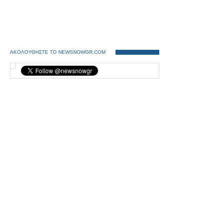
ΑΚΟΛΟΥΘΗΣΤΕ ΤΟ NEWSNOWGR.COM