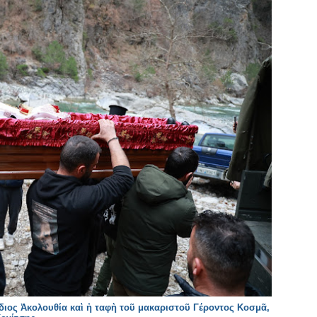
διος Ἀκολουθία καὶ ἡ ταφὴ τοῦ μακαριστοῦ Γέροντος Κοσμᾶ,