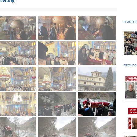
Κονίτσης
Η ΦΩΤΟΓ
ΠΡΟΗΓΟ