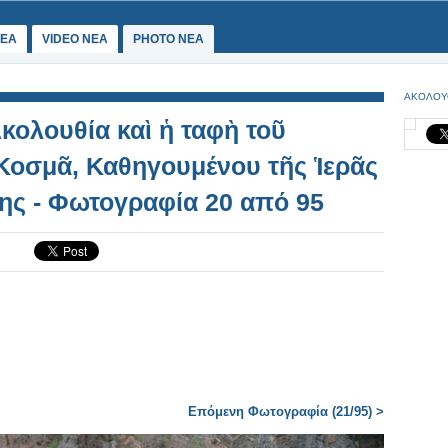
ΕΑ
VIDEO NEA
PHOTO NEA
ΑΚΟΛΟΥ
κολουθία καὶ ἡ ταφὴ τοῦ
Κοσμᾶ, Καθηγουμένου τῆς Ἱερᾶς
ης - Φωτογραφία 20 από 95
Επόμενη Φωτογραφία (21/95) >