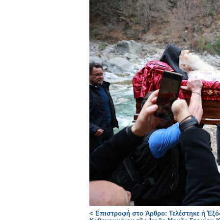
< Επιστροφή στο Άρθρο: Τελέστηκε ἡ Ἐξό