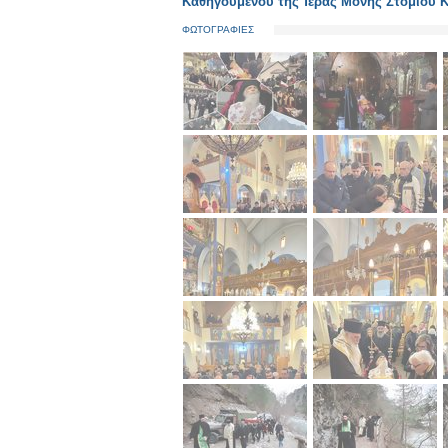
Καθηγουμένου τῆς Ἱερᾶς Μονῆς Στομίου 
ΦΩΤΟΓΡΑΦΙΕΣ