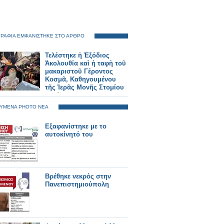
ΡΑΦΙΑ ΕΜΦΑΝΙΣΤΗΚΕ ΣΤΟ ΑΡΘΡΟ
Τελέστηκε ἡ Ἐξόδιος
Ἀκολουθία καὶ ἡ ταφὴ τοῦ
μακαριστοῦ Γέροντος
Κοσμᾶ, Καθηγουμένου
τῆς Ἱερᾶς Μονῆς Στομίου
Κονίτσης
ΥΜΕΝΑ PHOTO ΝΕΑ
Εξαφανίστηκε με το
αυτοκίνητό του
Βρέθηκε νεκρός στην
Πανεπιστημιούπολη