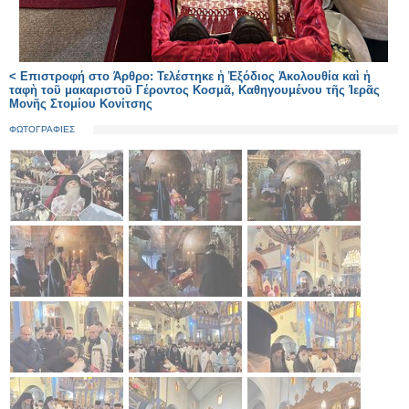
< Επιστροφή στο Άρθρο: Τελέστηκε ἡ Ἐξόδιος Ἀκολουθία καὶ ἡ
ταφὴ τοῦ μακαριστοῦ Γέροντος Κοσμᾶ, Καθηγουμένου τῆς Ἱερᾶς
Μονῆς Στομίου Κονίτσης
ΦΩΤΟΓΡΑΦΙΕΣ