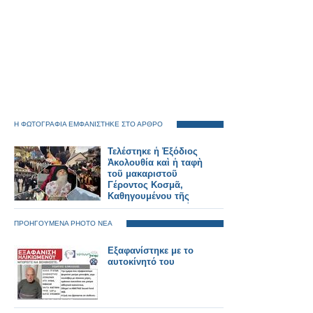
Η ΦΩΤΟΓΡΑΦΙΑ ΕΜΦΑΝΙΣΤΗΚΕ ΣΤΟ ΑΡΘΡΟ
Τελέστηκε ἡ Ἐξόδιος
Ἀκολουθία καὶ ἡ ταφὴ
τοῦ μακαριστοῦ
Γέροντος Κοσμᾶ,
Καθηγουμένου τῆς
Ἱερᾶς Μονῆς Στομίου
Κονίτσης
ΠΡΟΗΓΟΥΜΕΝΑ PHOTO ΝΕΑ
Εξαφανίστηκε με το
αυτοκίνητό του