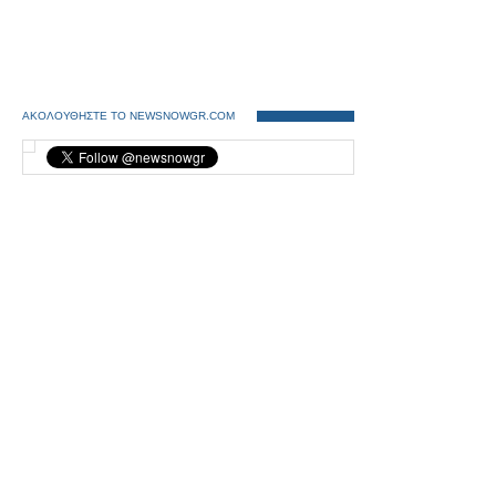
ΑΚΟΛΟΥΘΗΣΤΕ ΤΟ NEWSNOWGR.COM