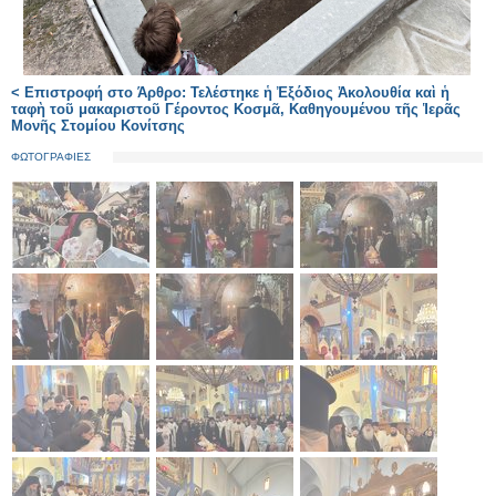
< Επιστροφή στο Άρθρο: Τελέστηκε ἡ Ἐξόδιος Ἀκολουθία καὶ ἡ
ταφὴ τοῦ μακαριστοῦ Γέροντος Κοσμᾶ, Καθηγουμένου τῆς Ἱερᾶς
Μονῆς Στομίου Κονίτσης
ΦΩΤΟΓΡΑΦΙΕΣ