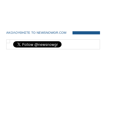
ΑΚΟΛΟΥΘΗΣΤΕ ΤΟ NEWSNOWGR.COM