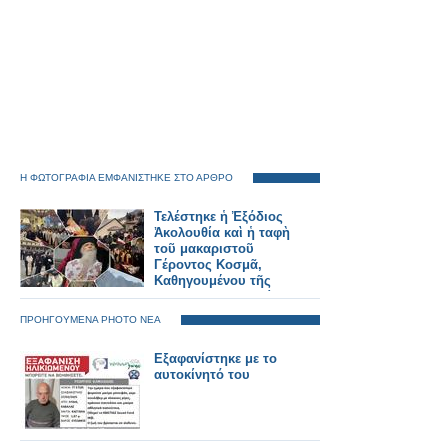
Η ΦΩΤΟΓΡΑΦΙΑ ΕΜΦΑΝΙΣΤΗΚΕ ΣΤΟ ΑΡΘΡΟ
Τελέστηκε ἡ Ἐξόδιος
Ἀκολουθία καὶ ἡ ταφὴ
τοῦ μακαριστοῦ
Γέροντος Κοσμᾶ,
Καθηγουμένου τῆς
Ἱερᾶς Μονῆς Στομίου
Κονίτσης
ΠΡΟΗΓΟΥΜΕΝΑ PHOTO ΝΕΑ
Εξαφανίστηκε με το
αυτοκίνητό του