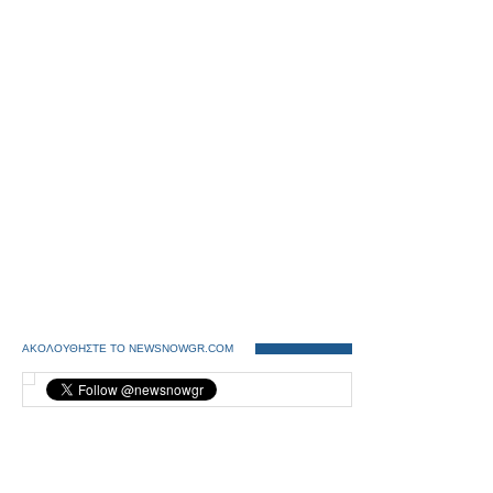
ΑΚΟΛΟΥΘΗΣΤΕ ΤΟ NEWSNOWGR.COM