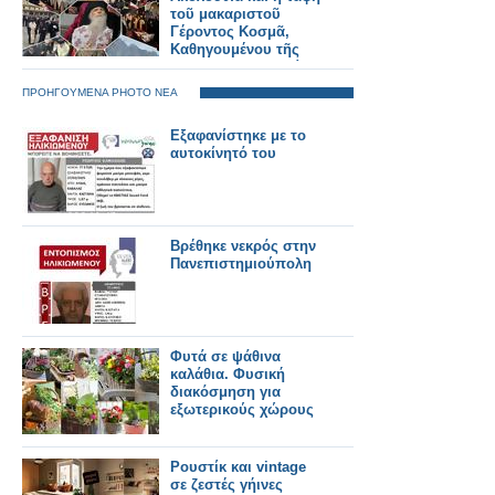
τοῦ μακαριστοῦ
Γέροντος Κοσμᾶ,
Καθηγουμένου τῆς
Ἱερᾶς Μονῆς Στομίου
Κονίτσης
ΠΡΟΗΓΟΥΜΕΝΑ PHOTO ΝΕΑ
Εξαφανίστηκε με το
αυτοκίνητό του
Βρέθηκε νεκρός στην
Πανεπιστημιούπολη
Φυτά σε ψάθινα
καλάθια. Φυσική
διακόσμηση για
εξωτερικούς χώρους
Ρουστίκ και vintage
σε ζεστές γήινες