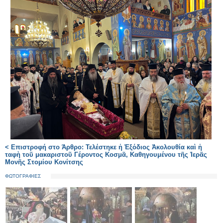
< Επιστροφή στο Άρθρο: Τελέστηκε ἡ Ἐξόδιος Ἀκολουθία καὶ ἡ
ταφὴ τοῦ μακαριστοῦ Γέροντος Κοσμᾶ, Καθηγουμένου τῆς Ἱερᾶς
Μονῆς Στομίου Κονίτσης
ΦΩΤΟΓΡΑΦΙΕΣ