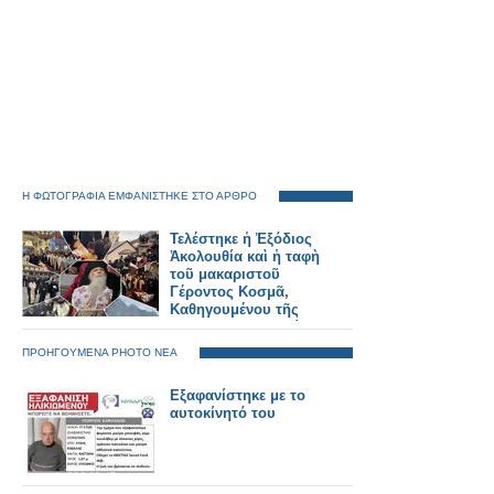
Η ΦΩΤΟΓΡΑΦΙΑ ΕΜΦΑΝΙΣΤΗΚΕ ΣΤΟ ΑΡΘΡΟ
Τελέστηκε ἡ Ἐξόδιος
Ἀκολουθία καὶ ἡ ταφὴ
τοῦ μακαριστοῦ
Γέροντος Κοσμᾶ,
Καθηγουμένου τῆς
Ἱερᾶς Μονῆς Στομίου
Κονίτσης
ΠΡΟΗΓΟΥΜΕΝΑ PHOTO ΝΕΑ
Εξαφανίστηκε με το
αυτοκίνητό του