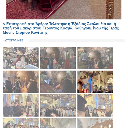
< Επιστροφή στο Άρθρο: Τελέστηκε ἡ Ἐξόδιος Ἀκολουθία καὶ ἡ
ταφὴ τοῦ μακαριστοῦ Γέροντος Κοσμᾶ, Καθηγουμένου τῆς Ἱερᾶς
Μονῆς Στομίου Κονίτσης
ΦΩΤΟΓΡΑΦΙΕΣ