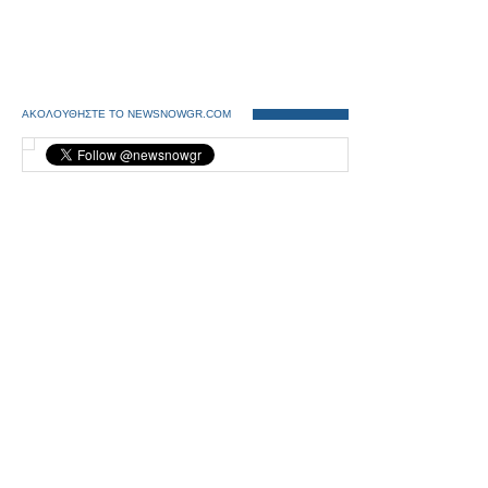
ΑΚΟΛΟΥΘΗΣΤΕ ΤΟ NEWSNOWGR.COM