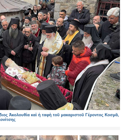
διος Ἀκολουθία καὶ ἡ ταφὴ τοῦ μακαριστοῦ Γέροντος Κοσμᾶ,
Κονίτσης