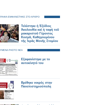
ΡΑΦΙΑ ΕΜΦΑΝΙΣΤΗΚΕ ΣΤΟ ΑΡΘΡΟ
Τελέστηκε ἡ Ἐξόδιος
Ἀκολουθία καὶ ἡ ταφὴ τοῦ
μακαριστοῦ Γέροντος
Κοσμᾶ, Καθηγουμένου
τῆς Ἱερᾶς Μονῆς Στομίου
Κονίτσης
ΥΜΕΝΑ PHOTO ΝΕΑ
Εξαφανίστηκε με το
αυτοκίνητό του
Βρέθηκε νεκρός στην
Πανεπιστημιούπολη