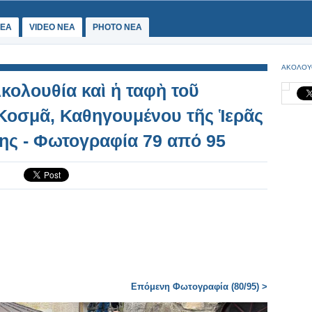
ΕΑ
VIDEO NEA
PHOTO NEA
ΑΚΟΛΟΥ
κολουθία καὶ ἡ ταφὴ τοῦ
Κοσμᾶ, Καθηγουμένου τῆς Ἱερᾶς
ης - Φωτογραφία 79 από 95
Επόμενη Φωτογραφία (80/95) >