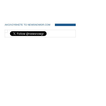
ΑΚΟΛΟΥΘΗΣΤΕ ΤΟ NEWSNOWGR.COM