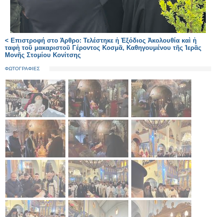
< Επιστροφή στο Άρθρο: Τελέστηκε ἡ Ἐξόδιος Ἀκολουθία καὶ ἡ
ταφὴ τοῦ μακαριστοῦ Γέροντος Κοσμᾶ, Καθηγουμένου τῆς Ἱερᾶς
Μονῆς Στομίου Κονίτσης
ΦΩΤΟΓΡΑΦΙΕΣ