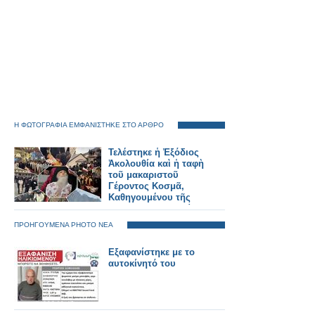
Η ΦΩΤΟΓΡΑΦΙΑ ΕΜΦΑΝΙΣΤΗΚΕ ΣΤΟ ΑΡΘΡΟ
Τελέστηκε ἡ Ἐξόδιος
Ἀκολουθία καὶ ἡ ταφὴ
τοῦ μακαριστοῦ
Γέροντος Κοσμᾶ,
Καθηγουμένου τῆς
Ἱερᾶς Μονῆς Στομίου
Κονίτσης
ΠΡΟΗΓΟΥΜΕΝΑ PHOTO ΝΕΑ
Εξαφανίστηκε με το
αυτοκίνητό του