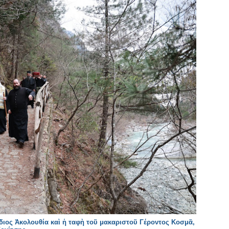
διος Ἀκολουθία καὶ ἡ ταφὴ τοῦ μακαριστοῦ Γέροντος Κοσμᾶ,