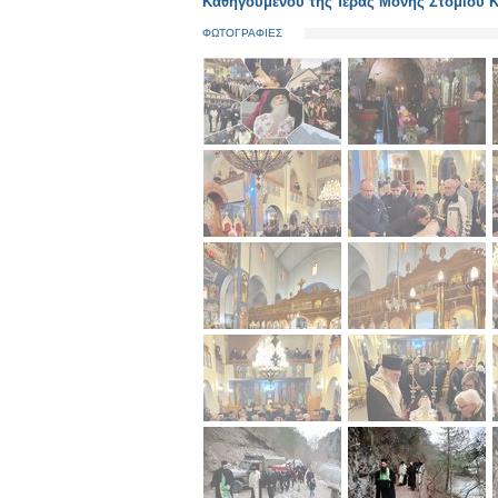
Καθηγουμένου τῆς Ἱερᾶς Μονῆς Στομίου 
ΦΩΤΟΓΡΑΦΙΕΣ