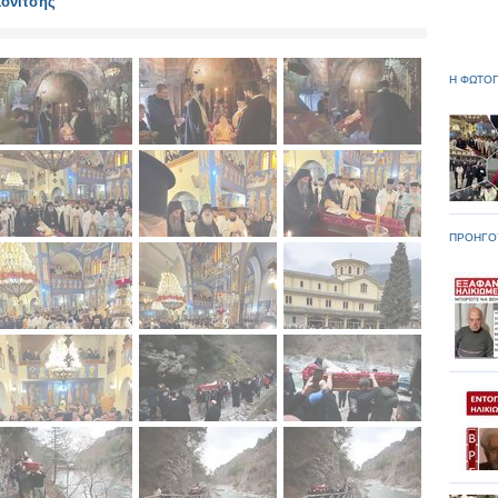
Κονίτσης
Η ΦΩΤΟΓ
ΠΡΟΗΓΟ