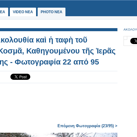
ΕΑ
VIDEO NEA
PHOTO NEA
ΑΚΟΛΟΥ
κολουθία καὶ ἡ ταφὴ τοῦ
Κοσμᾶ, Καθηγουμένου τῆς Ἱερᾶς
ης - Φωτογραφία 22 από 95
Επόμενη Φωτογραφία (23/95) >