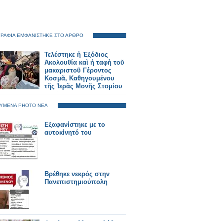
ΡΑΦΙΑ ΕΜΦΑΝΙΣΤΗΚΕ ΣΤΟ ΑΡΘΡΟ
Τελέστηκε ἡ Ἐξόδιος
Ἀκολουθία καὶ ἡ ταφὴ τοῦ
μακαριστοῦ Γέροντος
Κοσμᾶ, Καθηγουμένου
τῆς Ἱερᾶς Μονῆς Στομίου
Κονίτσης
ΥΜΕΝΑ PHOTO ΝΕΑ
Εξαφανίστηκε με το
αυτοκίνητό του
Βρέθηκε νεκρός στην
Πανεπιστημιούπολη