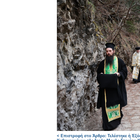
< Επιστροφή στο Άρθρο: Τελέστηκε ἡ Ἐξό