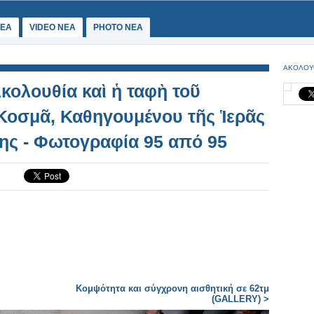
ΕΑ
VIDEO NEA
PHOTO NEA
ΑΚΟΛΟΥ
κολουθία καὶ ἡ ταφὴ τοῦ
Κοσμᾶ, Καθηγουμένου τῆς Ἱερᾶς
ης - Φωτογραφία 95 από 95
Κομψότητα και σύγχρονη αισθητική σε 62τμ
(GALLERY) >