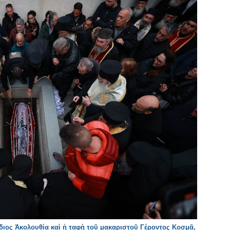
διος Ἀκολουθία καὶ ἡ ταφὴ τοῦ μακαριστοῦ Γέροντος Κοσμᾶ,