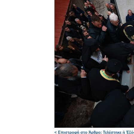
< Επιστροφή στο Άρθρο: Τελέστηκε ἡ Ἐξό