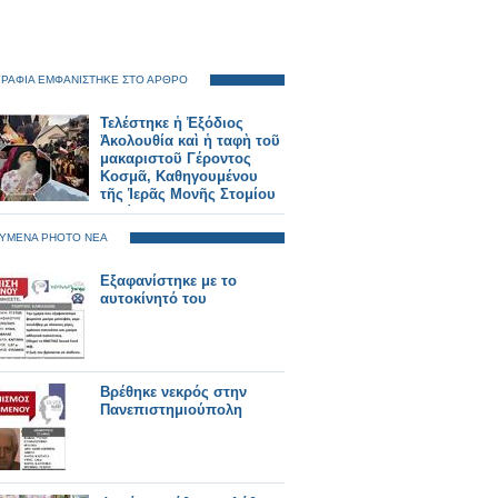
ΡΑΦΙΑ ΕΜΦΑΝΙΣΤΗΚΕ ΣΤΟ ΑΡΘΡΟ
Τελέστηκε ἡ Ἐξόδιος
Ἀκολουθία καὶ ἡ ταφὴ τοῦ
μακαριστοῦ Γέροντος
Κοσμᾶ, Καθηγουμένου
τῆς Ἱερᾶς Μονῆς Στομίου
Κονίτσης
ΥΜΕΝΑ PHOTO ΝΕΑ
Εξαφανίστηκε με το
αυτοκίνητό του
Βρέθηκε νεκρός στην
Πανεπιστημιούπολη