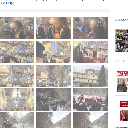
Κονίτσης
Η ΦΩΤΟΓ
ΠΡΟΗΓΟ