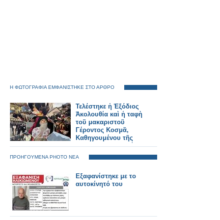
Η ΦΩΤΟΓΡΑΦΙΑ ΕΜΦΑΝΙΣΤΗΚΕ ΣΤΟ ΑΡΘΡΟ
Τελέστηκε ἡ Ἐξόδιος
Ἀκολουθία καὶ ἡ ταφὴ
τοῦ μακαριστοῦ
Γέροντος Κοσμᾶ,
Καθηγουμένου τῆς
Ἱερᾶς Μονῆς Στομίου
Κονίτσης
ΠΡΟΗΓΟΥΜΕΝΑ PHOTO ΝΕΑ
Εξαφανίστηκε με το
αυτοκίνητό του