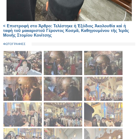
< Επιστροφή στο Άρθρο: Τελέστηκε ἡ Ἐξόδιος Ἀκολουθία καὶ ἡ
ταφὴ τοῦ μακαριστοῦ Γέροντος Κοσμᾶ, Καθηγουμένου τῆς Ἱερᾶς
Μονῆς Στομίου Κονίτσης
ΦΩΤΟΓΡΑΦΙΕΣ