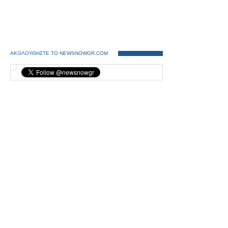
ΑΚΟΛΟΥΘΗΣΤΕ ΤΟ NEWSNOWGR.COM