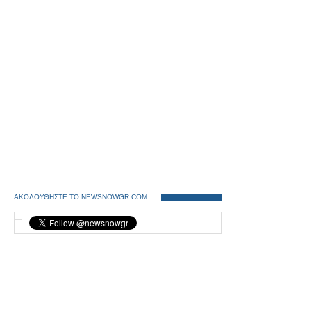
ΑΚΟΛΟΥΘΗΣΤΕ ΤΟ NEWSNOWGR.COM