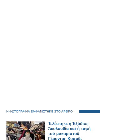
Η ΦΩΤΟΓΡΑΦΙΑ ΕΜΦΑΝΙΣΤΗΚΕ ΣΤΟ ΑΡΘΡΟ
Τελέστηκε ἡ Ἐξόδιος
Ἀκολουθία καὶ ἡ ταφὴ
τοῦ μακαριστοῦ
Γέροντος Κοσμᾶ,