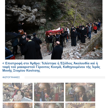
< Επιστροφή στο Άρθρο: Τελέστηκε ἡ Ἐξόδιος Ἀκολουθία καὶ ἡ
ταφὴ τοῦ μακαριστοῦ Γέροντος Κοσμᾶ, Καθηγουμένου τῆς Ἱερᾶς
Μονῆς Στομίου Κονίτσης
ΦΩΤΟΓΡΑΦΙΕΣ