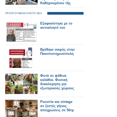
Καθηγουμένου τῆς
Ἱερᾶς Μονῆς Στομίου
Κονίτσης
ΠΡΟΗΓΟΥΜΕΝΑ PHOTO ΝΕΑ
Εξαφανίστηκε με το
αυτοκίνητό του
Βρέθηκε νεκρός στην
Πανεπιστημιούπολη
Φυτά σε ψάθινα
καλάθια. Φυσική
διακόσμηση για
εξωτερικούς χώρους
Ρουστίκ και vintage
σε ζεστές γήινες
αποχρώσεις σε 56τμ