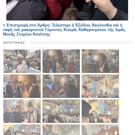
< Επιστροφή στο Άρθρο: Τελέστηκε ἡ Ἐξόδιος Ἀκολουθία καὶ ἡ
ταφὴ τοῦ μακαριστοῦ Γέροντος Κοσμᾶ, Καθηγουμένου τῆς Ἱερᾶς
Μονῆς Στομίου Κονίτσης
ΦΩΤΟΓΡΑΦΙΕΣ