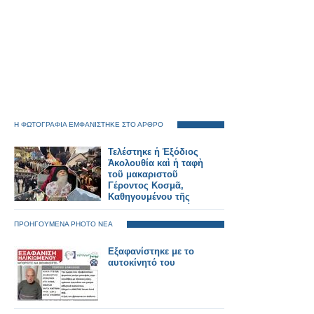
Η ΦΩΤΟΓΡΑΦΙΑ ΕΜΦΑΝΙΣΤΗΚΕ ΣΤΟ ΑΡΘΡΟ
Τελέστηκε ἡ Ἐξόδιος
Ἀκολουθία καὶ ἡ ταφὴ
τοῦ μακαριστοῦ
Γέροντος Κοσμᾶ,
Καθηγουμένου τῆς
Ἱερᾶς Μονῆς Στομίου
Κονίτσης
ΠΡΟΗΓΟΥΜΕΝΑ PHOTO ΝΕΑ
Εξαφανίστηκε με το
αυτοκίνητό του