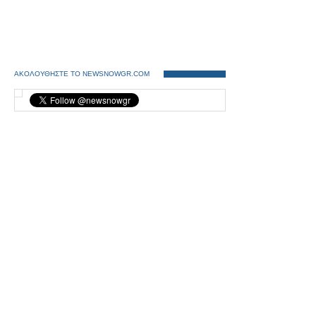
ΑΚΟΛΟΥΘΗΣΤΕ ΤΟ NEWSNOWGR.COM