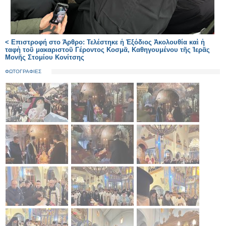
< Επιστροφή στο Άρθρο: Τελέστηκε ἡ Ἐξόδιος Ἀκολουθία καὶ ἡ
ταφὴ τοῦ μακαριστοῦ Γέροντος Κοσμᾶ, Καθηγουμένου τῆς Ἱερᾶς
Μονῆς Στομίου Κονίτσης
ΦΩΤΟΓΡΑΦΙΕΣ