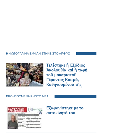
Η ΦΩΤΟΓΡΑΦΙΑ ΕΜΦΑΝΙΣΤΗΚΕ ΣΤΟ ΑΡΘΡΟ
Τελέστηκε ἡ Ἐξόδιος
Ἀκολουθία καὶ ἡ ταφὴ
τοῦ μακαριστοῦ
Γέροντος Κοσμᾶ,
Καθηγουμένου τῆς
Ἱερᾶς Μονῆς Στομίου
Κονίτσης
ΠΡΟΗΓΟΥΜΕΝΑ PHOTO ΝΕΑ
Εξαφανίστηκε με το
αυτοκίνητό του