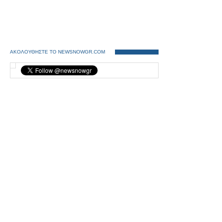
ΑΚΟΛΟΥΘΗΣΤΕ ΤΟ NEWSNOWGR.COM