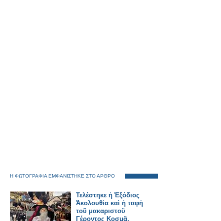
Η ΦΩΤΟΓΡΑΦΙΑ ΕΜΦΑΝΙΣΤΗΚΕ ΣΤΟ ΑΡΘΡΟ
Τελέστηκε ἡ Ἐξόδιος
Ἀκολουθία καὶ ἡ ταφὴ
τοῦ μακαριστοῦ
Γέροντος Κοσμᾶ,