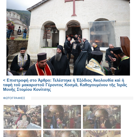
< Επιστροφή στο Άρθρο: Τελέστηκε ἡ Ἐξόδιος Ἀκολουθία καὶ ἡ
ταφὴ τοῦ μακαριστοῦ Γέροντος Κοσμᾶ, Καθηγουμένου τῆς Ἱερᾶς
Μονῆς Στομίου Κονίτσης
ΦΩΤΟΓΡΑΦΙΕΣ