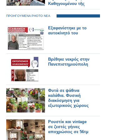
Καθηγουμένου τῆς
Ἱερᾶς Μονῆς Στομίου
Κονίτσης
ΠΡΟΗΓΟΥΜΕΝΑ PHOTO ΝΕΑ
Εξαφανίστηκε με το
αυτοκίνητό του
Βρέθηκε νεκρός στην
Πανεπιστημιούπολη
Φυτά σε ψάθινα
καλάθια. Φυσική
διακόσμηση για
εξωτερικούς χώρους
Ρουστίκ και vintage
σε ζεστές γήινες
αποχρώσεις σε 56τμ