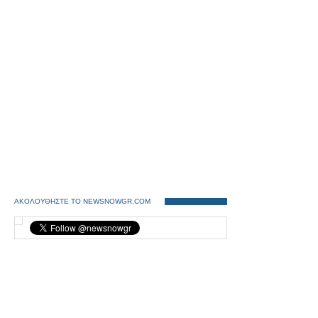
ΑΚΟΛΟΥΘΗΣΤΕ ΤΟ NEWSNOWGR.COM