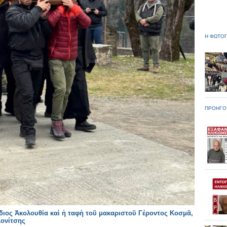
Η ΦΩΤΟΓ
ΠΡΟΗΓΟ
διος Ἀκολουθία καὶ ἡ ταφὴ τοῦ μακαριστοῦ Γέροντος Κοσμᾶ,
Κονίτσης