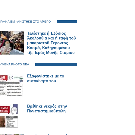
ΡΑΦΙΑ ΕΜΦΑΝΙΣΤΗΚΕ ΣΤΟ ΑΡΘΡΟ
Τελέστηκε ἡ Ἐξόδιος
Ἀκολουθία καὶ ἡ ταφὴ τοῦ
μακαριστοῦ Γέροντος
Κοσμᾶ, Καθηγουμένου
τῆς Ἱερᾶς Μονῆς Στομίου
Κονίτσης
ΥΜΕΝΑ PHOTO ΝΕΑ
Εξαφανίστηκε με το
αυτοκίνητό του
Βρέθηκε νεκρός στην
Πανεπιστημιούπολη