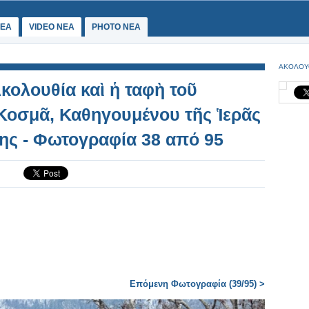
ΕΑ
VIDEO NEA
PHOTO NEA
ΑΚΟΛΟΥ
κολουθία καὶ ἡ ταφὴ τοῦ
Κοσμᾶ, Καθηγουμένου τῆς Ἱερᾶς
ης - Φωτογραφία 38 από 95
Επόμενη Φωτογραφία (39/95) >