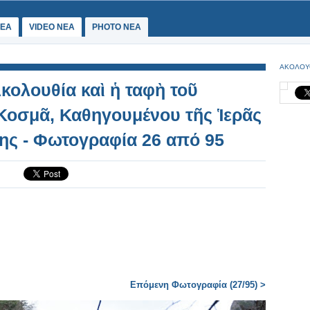
ΕΑ
VIDEO NEA
PHOTO NEA
ΑΚΟΛΟΥ
κολουθία καὶ ἡ ταφὴ τοῦ
Κοσμᾶ, Καθηγουμένου τῆς Ἱερᾶς
ης - Φωτογραφία 26 από 95
Επόμενη Φωτογραφία (27/95) >