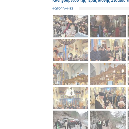
Καθηγουμένου τῆς Ἱερᾶς Μονῆς Στομίου 
ΦΩΤΟΓΡΑΦΙΕΣ