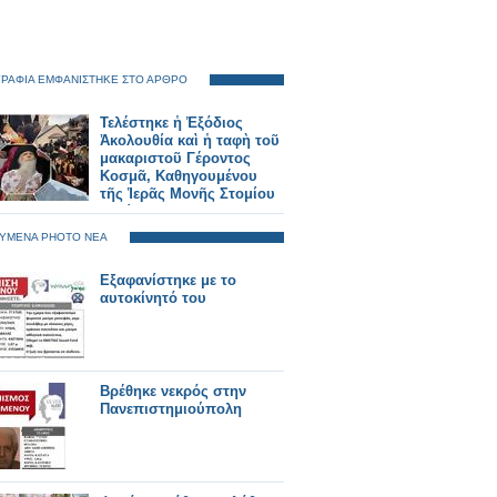
ΡΑΦΙΑ ΕΜΦΑΝΙΣΤΗΚΕ ΣΤΟ ΑΡΘΡΟ
Τελέστηκε ἡ Ἐξόδιος
Ἀκολουθία καὶ ἡ ταφὴ τοῦ
μακαριστοῦ Γέροντος
Κοσμᾶ, Καθηγουμένου
τῆς Ἱερᾶς Μονῆς Στομίου
Κονίτσης
ΥΜΕΝΑ PHOTO ΝΕΑ
Εξαφανίστηκε με το
αυτοκίνητό του
Βρέθηκε νεκρός στην
Πανεπιστημιούπολη