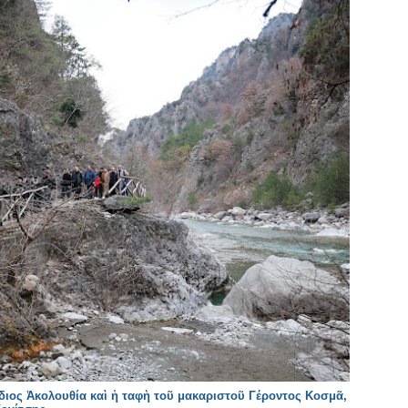
διος Ἀκολουθία καὶ ἡ ταφὴ τοῦ μακαριστοῦ Γέροντος Κοσμᾶ,