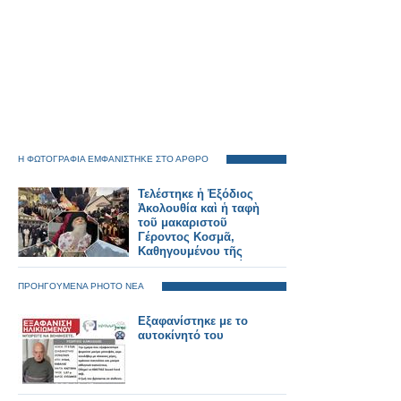
Η ΦΩΤΟΓΡΑΦΙΑ ΕΜΦΑΝΙΣΤΗΚΕ ΣΤΟ ΑΡΘΡΟ
Τελέστηκε ἡ Ἐξόδιος
Ἀκολουθία καὶ ἡ ταφὴ
τοῦ μακαριστοῦ
Γέροντος Κοσμᾶ,
Καθηγουμένου τῆς
Ἱερᾶς Μονῆς Στομίου
Κονίτσης
ΠΡΟΗΓΟΥΜΕΝΑ PHOTO ΝΕΑ
Εξαφανίστηκε με το
αυτοκίνητό του