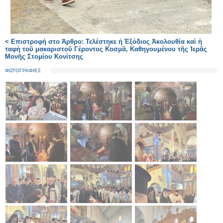
< Επιστροφή στο Άρθρο: Τελέστηκε ἡ Ἐξόδιος Ἀκολουθία καὶ ἡ
ταφὴ τοῦ μακαριστοῦ Γέροντος Κοσμᾶ, Καθηγουμένου τῆς Ἱερᾶς
Μονῆς Στομίου Κονίτσης
ΦΩΤΟΓΡΑΦΙΕΣ