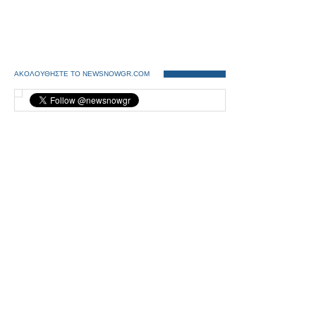
ΑΚΟΛΟΥΘΗΣΤΕ ΤΟ NEWSNOWGR.COM