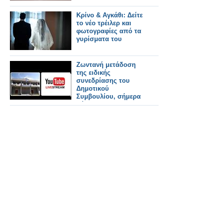
Κρίνο & Αγκάθι: Δείτε
το νέο τρέιλερ και
φωτογραφίες από τα
γυρίσματα του
Ζωντανή μετάδοση
της ειδικής
συνεδρίασης του
Δημοτικού
Συμβουλίου, σήμερα
Πέμπτη στις 06:00
μ.μ., για την εκλογή
των μελών του
Προεδρείου του
Δημοτικού
Συμβουλίου και της
Δημοτικής
Επιτροπής.