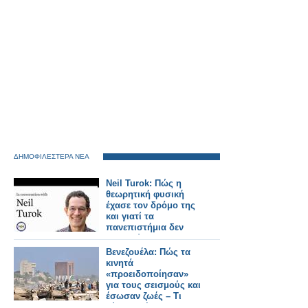
ΔΗΜΟΦΙΛΕΣΤΕΡΑ ΝΕΑ
Neil Turok: Πώς η
θεωρητική φυσική
έχασε τον δρόμο της
και γιατί τα
πανεπιστήμια δεν
ενθαρρύνουν την
πρωτοτυπία
Βενεζουέλα: Πώς τα
κινητά
«προειδοποίησαν»
για τους σεισμούς και
έσωσαν ζωές – Τι
κύματα «έπιασαν»