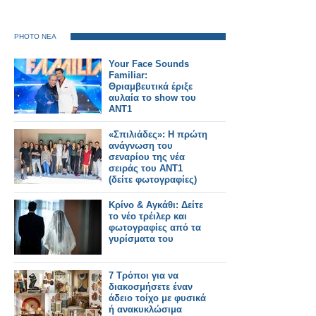
PHOTO ΝΕΑ
Your Face Sounds
Familiar:
Θριαμβευτικά έριξε
αυλαία το show του
ΑΝΤ1
«Σπιλιάδες»: Η πρώτη
ανάγνωση του
σεναρίου της νέα
σειράς του ΑΝΤ1
(δείτε φωτογραφίες)
Κρίνο & Αγκάθι: Δείτε
το νέο τρέιλερ και
φωτογραφίες από τα
γυρίσματα του
7 Τρόποι για να
διακοσμήσετε έναν
άδειο τοίχο με φυσικά
ή ανακυκλώσιμα