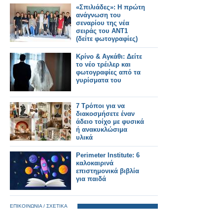
«Σπιλιάδες»: Η πρώτη
ανάγνωση του
σεναρίου της νέα
σειράς του ΑΝΤ1
(δείτε φωτογραφίες)
Κρίνο & Αγκάθι: Δείτε
το νέο τρέιλερ και
φωτογραφίες από τα
γυρίσματα του
7 Τρόποι για να
διακοσμήσετε έναν
άδειο τοίχο με φυσικά
ή ανακυκλώσιμα
υλικά
Perimeter Institute: 6
καλοκαιρινά
επιστημονικά βιβλία
για παιδά
ΕΠΙΚΟΙΝΩΝΙΑ / ΣΧΕΤΙΚΑ