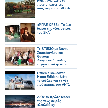
Κάμπινγκ: Δείτε τα
πρώτα teaser της
νέας σειρά του MEGA
«ΜΠΛΕ ΩΡΕΣ»: Το 11ο
teaser της νέας σειράς
του ΣΚΑΪ
Το STUDIO με Νάνσυ
Ζαμπέτογλου και
Θανάση
Αναγνωστόπουλος
έβγαλε τρέιλερ στον
ΣΚΑΪ
Extreme Makeover
Home Edition: Δείτε
το τρέιλερ για το νέο
πρόγραμμα του ΑΝΤ1
Δείτε το πρώτο teaser
της νέας σειράς
«Σπιλιάδες»