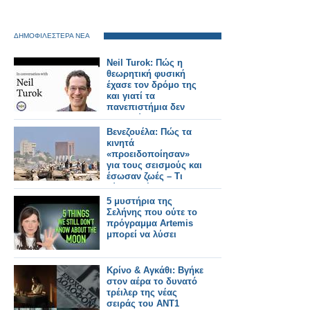
ΔΗΜΟΦΙΛΕΣΤΕΡΑ ΝΕΑ
Neil Turok: Πώς η
θεωρητική φυσική
έχασε τον δρόμο της
και γιατί τα
πανεπιστήμια δεν
ενθαρρύνουν την
πρωτοτυπία
Βενεζουέλα: Πώς τα
κινητά
«προειδοποίησαν»
για τους σεισμούς και
έσωσαν ζωές – Τι
κύματα «έπιασαν»
5 μυστήρια της
Σελήνης που ούτε το
πρόγραμμα Artemis
μπορεί να λύσει
Κρίνο & Αγκάθι: Βγήκε
στον αέρα το δυνατό
τρέιλερ της νέας
σειράς του ΑΝΤ1